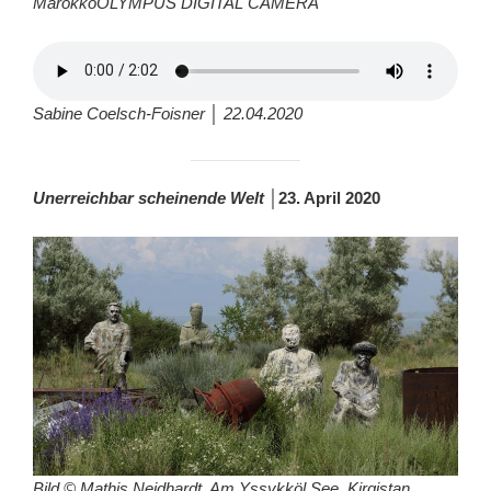
MarokkoOLYMPUS DIGITAL CAMERA
Sabine Coelsch-Foisner │ 22.04.2020
Unerreichbar scheinende Welt
│
23. April 2020
Bild © Mathis Neidhardt, Am Yssykköl See, Kirgistan