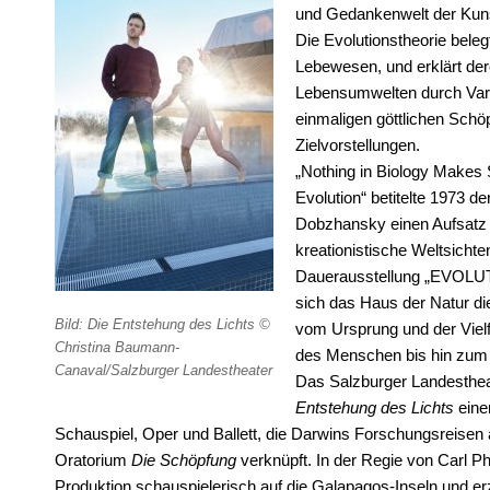
und Gedankenwelt der Kunst
Die Evolutionstheorie bele
Lebewesen, und erklärt de
Lebensumwelten durch Varia
einmaligen göttlichen Schö
Zielvorstellungen.
„Nothing in Biology Makes S
Evolution“ betitelte 1973 d
Dobzhansky einen Aufsatz i
kreationistische Weltsichte
Dauerausstellung „EVOLUT
sich das Haus der Natur di
Bild: Die Entstehung des Lichts ©
vom Ursprung und der Vielf
Christina Baumann-
des Menschen bis hin zum
Canaval/Salzburger Landestheater
Das Salzburger Landestheat
Entstehung des Lichts
eine
Schauspiel, Oper und Ballett, die Darwins Forschungsreise
Oratorium
Die Schöpfung
verknüpft. In der Regie von Carl Ph
Produktion schauspielerisch auf die Galapagos-Inseln und erz