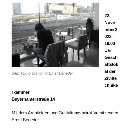
22.
Nove
mber2
022,
19.00
Uhr
Gesch
äftslok
al der
Bild: Tokyo Station © Ernst Beneder
Zivilte
chnike
rkammer
Bayerhamerstraße 14
Mit dem Architekten und Gestaltungsbeirat-Vorsitzenden
Ernst Beneder